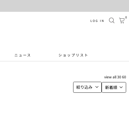
0
LOG IN
ニュース
ショップリスト
view
all
30
60
絞り込み
新着順