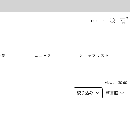
0
LOG IN
特集
ニュース
ショップリスト
view
all
30
60
絞り込み
新着順