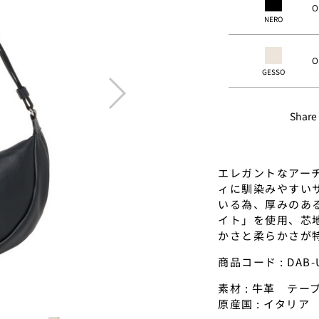
O
NERO
O
GESSO
next
Share
エレガントなアー
ィに馴染みやすい
いる為、厚みのあ
イト」を使用、芯
かさと柔らかさが
商品コード : DAB-U
素材 : 牛革 テ
原産国 : イタリア