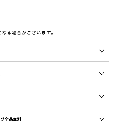
となる場合がございます。
換
理
ング全品無料