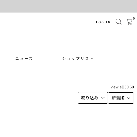
0
LOG IN
ニュース
ショップリスト
view
all
30
60
絞り込み
新着順