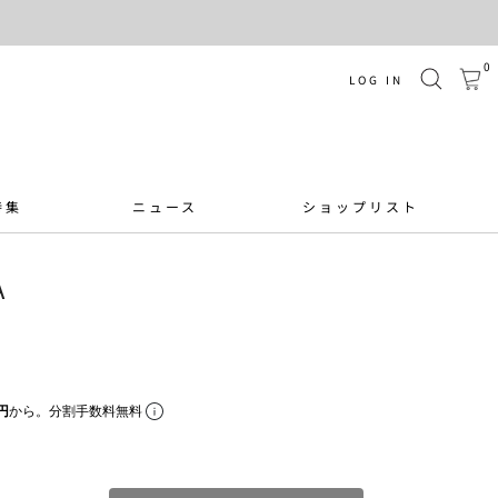
0
LOG IN
特集
ニュース
ショップリスト
A
円
から。分割手数料無料