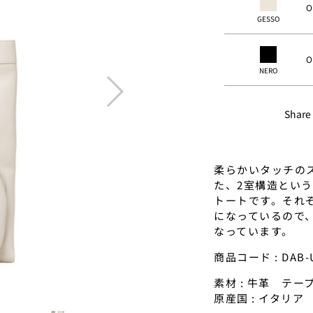
O
GESSO
O
NERO
next
Share
柔らかいタッチのス
た、2室構造とい
トートです。それ
になっているので
なっています。
商品コード : DAB-U
素材 : 牛革 テ
原産国 : イタリア