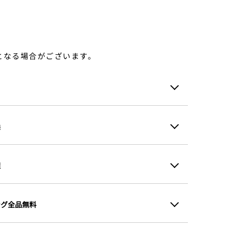
となる場合がございます。
換
理
ング全品無料