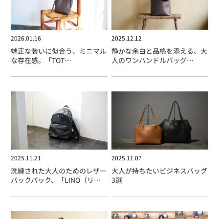
2026.01.16
2025.12.12
端正な装いに似合う、ミニマル
静かな余白と品格を添える、大
な存在感。「TOT
人のワンハンドルバッグ
SHOULDER（トトショルダ
「ETTORE（エットレ）」
ー）」
2025.11.21
2025.11.07
洗練された大人のためのレザー
大人が持ちたいビジネスバッグ
バックパック、「LINO（リ
3選
ノ）」