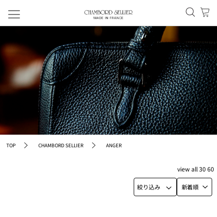
TOP
CHAMBORD SELLIER
ANGER
view
all
30
60
絞り込み
新着順