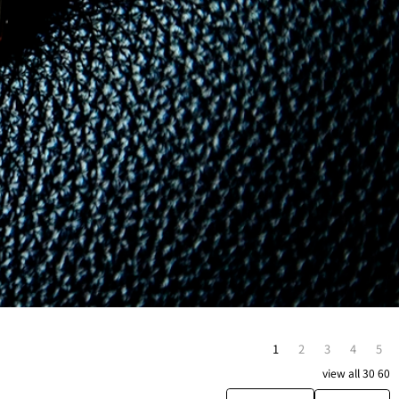
1
2
3
4
5
view
all
30
60