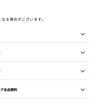
となる場合がございます。
換
理
ング全品無料