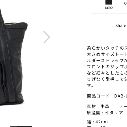
O
NERO
Share
next
柔らかいタッチのス
大きめサイズトー
ルダーストラップ
フロントのジップ
など細々としたも
りげなく型押しで
す。
商品コード : DAB-U
素材 : 牛革 
原産国 : イタリア
幅 : 42cm