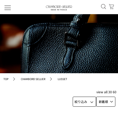
TOP
CHAMBORD SELLIER
LUSSET
view
all
30
60
絞り込み
新着順