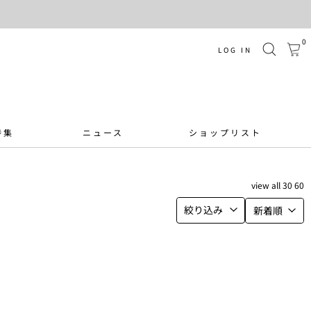
0
LOG IN
特集
ニュース
ショップリスト
view
all
30
60
絞り込み
新着順