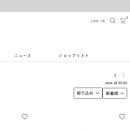
0
LOG IN
ニュース
ショップリスト
1
2
view
all
30
60
絞り込み
新着順