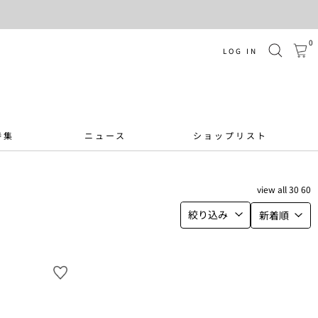
0
LOG IN
特集
ニュース
ショップリスト
view
all
30
60
絞り込み
新着順