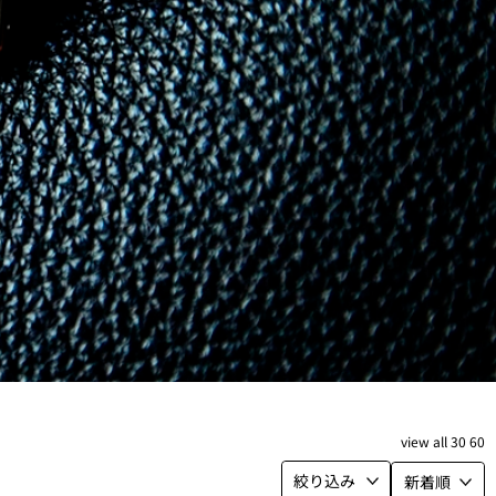
view
all
30
60
絞り込み
新着順